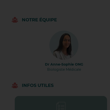
RIL
RIL
NOTRE ÉQUIPE
RIV
ROM
ROU
Dr Anne-Sophie ONG
Biologiste Médicale
SAI
INFOS UTILES
SAI
SAI