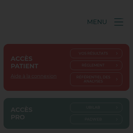
MENU
VOS RÉSULTATS
ACCÈS
PATIENT
RÈGLEMENT
Aide à la connexion
RÉFÉRENTIEL DES
ANALYSES
UBILAB
ACCÈS
PRO
PADWEB