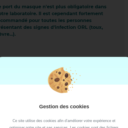
DILLY
e port du masque n'est plus obligatoire dans
otre laboratoire. Il est cependant fortement
ecommandé pour toutes les personnes
résentant des signes d'infection ORL (toux,
èvre...).
ORS MAISON DE SANTE
ND PARILLY
CÔTE SAINT ANDRÉ
 AVENIÈRES
Gestion des cookies
N BELLECOUR
Ce site utilise des cookies afin d’améliorer votre expérience et
N CARNOT
optimiser notre site et ses services. Les cookies sont des fichiers