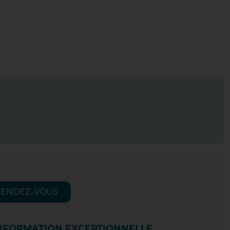
S NOS LABORATOIRES
 PASTEUR
RIEU
UREPAIRE
RG LES VALENCE
RENDEZ-VOUS
RG-DE-PÉAGE
NFORMATION EXCEPTIONNELLE