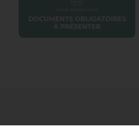
VOTRE RENDEZ-VOUS
SAI
DOCUMENTS OBLIGATOIRES
À PRÉSENTER
SAI
SAI
GEO
SAI
TAI
TOU
VAL