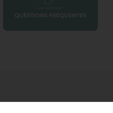
UNE QUESTION ?
NT VALLIER
QUESTIONS FRÉQUENTES
NT-CHAMOND
NT-ÉTIENNE-DE-SAINT-
IRS
NT-JEAN-DE-SOUDAIN
N L'HERMITAGE
RNON SUR RHÔNE
ENCE CENTRE VILLE