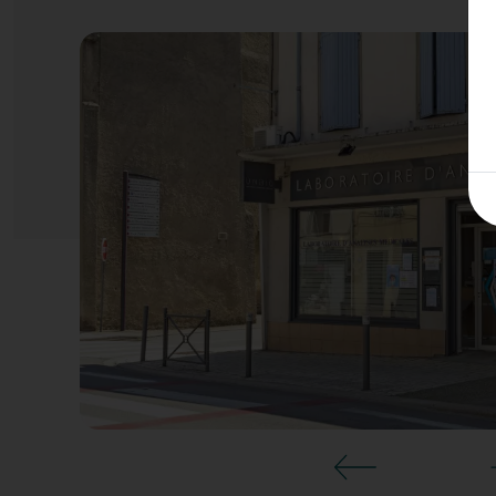
LYO
LYO
MEY
MO
PIZ
PON
PRI