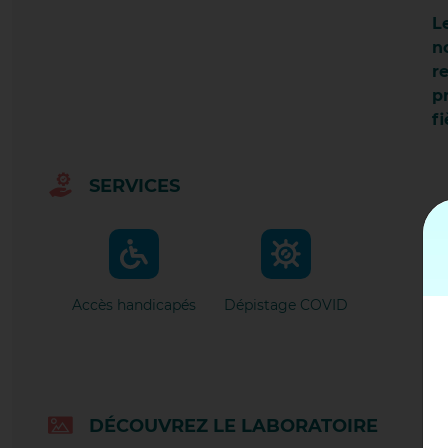
DAR
L
n
r
DIE
p
fi
GIV
SERVICES
GRA
LA 
Accès handicapés
Dépistage COVID
LES
LYO
DÉCOUVREZ LE LABORATOIRE
LYO