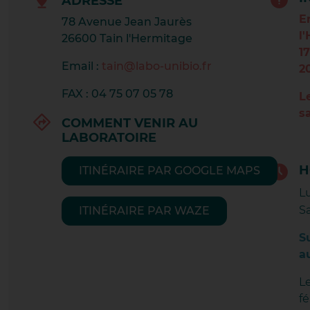
ADRESSE
E
78 Avenue Jean Jaurès
CHA
l
26600 Tain l'Hermitage
1
Email :
tain@labo-unibio.fr
2
CH
FAX : 04 75 07 05 78
L
CHA
s
COMMENT VENIR AU
LABORATOIRE
CON
H
ITINÉRAIRE PAR GOOGLE MAPS
L
CRA
S
ITINÉRAIRE PAR WAZE
CRA
S
a
CRE
L
fé