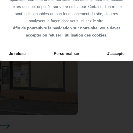
textes qui sont déposés sur votre ordinateur. Certains d’entre eux
N CROIX-ROUSSE
sont indispensables au bon fonctionnement du site, d’autres
analysent la façon dont vous utilisez le site.
Afin de poursuivre la navigation sur notre site, vous devez
N LAFAYETTE
accepter ou refuser l’utilisation des cookies.
ZIEU CARREAU
Je refuse
Personnaliser
J’accepte
RNANT
ANÇON
T EVEQUE
VAS