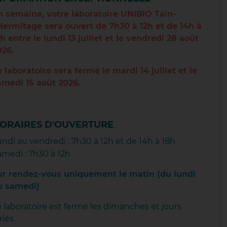
n semaine, votre laboratoire UNIBIO Tain-
BEUIL
'Hermitage sera ouvert de 7h30 à 12h et de 14h à
7h entre le lundi 13 juillet et le vendredi 28 août
026.
APONOST
e laboratoire sera fermé le mardi 14 juillet et le
SSE-SUR-RHÔNE
amedi 15 août 2026.
DRIEU
ORAIRES D'OUVERTURE
undi au vendredi : 7h30 à 12h et de 14h à 18h
PONNE CENTRE
amedi : 7h30 à 12h
PONNE TOURETTE
ur rendez-vous uniquement le matin (du lundi
u samedi)
ST
e laboratoire est fermé les dimanches et jours
riés.