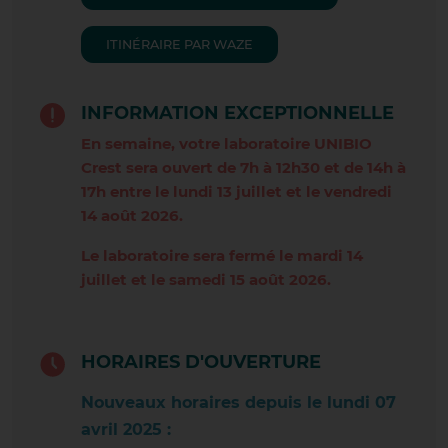
LES AVENIÈRES
ITINÉRAIRE PAR WAZE
LYON BELLECOUR
LYON CARNOT
INFORMATION EXCEPTIONNELLE
En semaine, votre laboratoire UNIBIO
LYON CROIX-ROUSSE
Crest sera ouvert de 7h à 12h30 et de 14h à
17h entre le lundi 13 juillet et le vendredi
LYON LAFAYETTE
14 août 2026.
MEYZIEU CARREAU
Le laboratoire sera fermé le mardi 14
juillet et le samedi 15 août 2026.
MORNANT
PIZANÇON
HORAIRES D'OUVERTURE
PONT EVEQUE
Nouveaux horaires depuis le lundi 07
PRIVAS
avril 2025 :