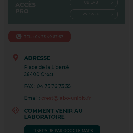
UBILAB
ACCÈS
CHASSE-SUR-RHÔNE
PRO
PADWEB
CONDRIEU
CRAPONNE CENTRE
TÉL. : 04 75 40 67 67
CRAPONNE TOURETTE
ADRESSE
CREST
Place de la Liberté
DARDILLY
26400 Crest
FAX : 04 75 76 73 35
DIE
Email :
crest@labo-unibio.fr
GIVORS MAISON DE SANTE
COMMENT VENIR AU
GRAND PARILLY
LABORATOIRE
LA CÔTE SAINT ANDRÉ
ITINÉRAIRE PAR GOOGLE MAPS