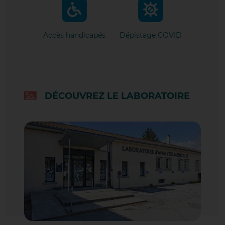
LES BIOLOGISTES
Accès handicapés
Dépistage COVID
DOMAINES D'ACTIVITÉ
MOYENS TECHNIQUES
DOCUMENTS À PRÉSENTER
DÉCOUVREZ LE LABORATOIRE
CONDITIONS DE PRÉLÈVEMENT
LE PRÉLÈVEMENT
INFORMATIONS PRATIQUES
SPÉCIFIQUES
REMISE DES RÉSULTATS
VOS QUESTIONS LES PLUS FRÉ