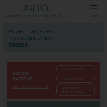
LABORATOIRE DE BIOLOGIE MÉDICALE
MENU
TOUS NOS LABORATOIRES
Accueil
Laboratoires
LABORATOIRE UNIBIO
AMP PASTEUR
CREST
APPRIEU
BEAUREPAIRE
VOS RÉSULTATS
BOURG LES VALENCE
ACCÈS
PATIENT
RÈGLEMENT
BOURG-DE-PÉAGE
Aide à la connexion
RÉFÉRENTIEL
DES ANALYSES
CHABEUIL
CHAPONOST