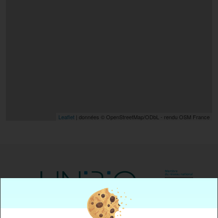
Leaflet
| données © OpenStreetMap/ODbL - rendu OSM France