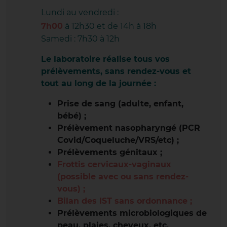
RILLIEUX LES VERCHÈRES
Lundi au vendredi :
7h00
à 12h30 et de 14h à 18h
RILLIEUX LOUP PENDU
Samedi : 7h30 à 12h
RIVE DE GIER
Le laboratoire réalise tous vos
prélèvements, sans rendez-vous et
ROMANS GAMBETTA
tout au long de la journée :
ROUSSILLON CÔTES DU RHÔNE
Prise de sang (adulte, enfant,
bébé) ;
SAINT-PÉRAY
Prélèvement nasopharyngé (PCR
SAINT RAMBERT D'ALBON
Covid/Coqueluche/VRS/etc) ;
Prélèvements génitaux ;
SAINT SYMPHORIEN D'OZON
Frottis cervicaux-vaginaux
(possible avec ou sans rendez-
SAINT VALLIER
vous) ;
Bilan des IST sans ordonnance ;
SAINT-CHAMOND
Prélèvements microbiologiques de
peau, plaies, cheveux, etc.