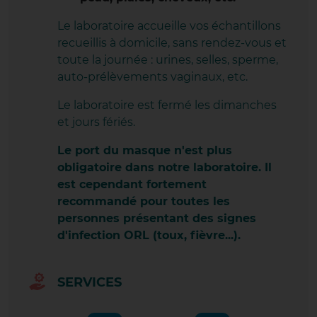
SAINT-ÉTIENNE-DE-SAINT-GEOI
Le laboratoire accueille vos échantillons
SAINT-JEAN-DE-SOUDAIN
recueillis à domicile, sans rendez-vous et
toute la journée : urines, selles, sperme,
TAIN L'HERMITAGE
auto-prélèvements vaginaux, etc.
TOURNON SUR RHÔNE
Le laboratoire est fermé les dimanches
et jours fériés.
VALENCE CENTRE VILLE
Le port du masque n'est plus
VALENCE LAPRAT
obligatoire dans notre laboratoire. Il
est cependant fortement
VALENCE ROSE DES VENTS
recommandé pour toutes les
personnes présentant des signes
VEZERONCE-CURTIN
d'infection ORL (toux, fièvre...).
VOURLES 7 CHEMINS
SERVICES
QUI SOMMES-NOUS ?
NOTRE POLITIQUE QUALITÉ