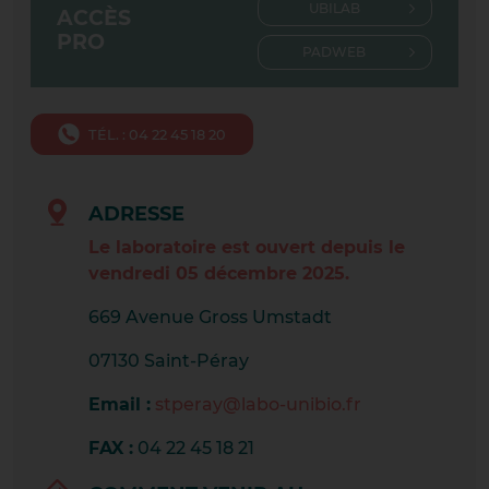
UBILAB
ACCÈS
CHASSE-SUR-RHÔNE
PRO
PADWEB
CONDRIEU
CRAPONNE CENTRE
TÉL. : 04 22 45 18 20
CRAPONNE TOURETTE
ADRESSE
CREST
Le laboratoire est ouvert depuis le
DARDILLY
vendredi 05 décembre 2025.
669 Avenue Gross Umstadt
DIE
07130 Saint-Péray​
GIVORS MAISON DE SANTE
Email :
stperay@labo-unibio.fr
GRAND PARILLY
FAX :
04 22 45 18 21
LA CÔTE SAINT ANDRÉ