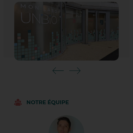
SAINT-ÉTIENNE-DE-SAINT-GEOI
SAINT-JEAN-DE-SOUDAIN
TAIN L'HERMITAGE
TOURNON SUR RHÔNE
VALENCE CENTRE VILLE
VALENCE LAPRAT
VALENCE ROSE DES VENTS
VEZERONCE-CURTIN
VOURLES 7 CHEMINS
QUI SOMMES-NOUS ?
NOTRE POLITIQUE QUALITÉ