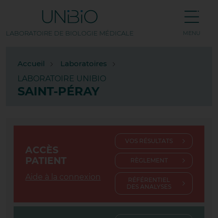
LABORATOIRE DE BIOLOGIE MÉDICALE
MENU
TOUS NOS LABORATOIRES
Accueil
Laboratoires
LABORATOIRE UNIBIO
AMP PASTEUR
SAINT-PÉRAY
APPRIEU
BEAUREPAIRE
VOS RÉSULTATS
BOURG LES VALENCE
ACCÈS
PATIENT
RÈGLEMENT
BOURG-DE-PÉAGE
Aide à la connexion
RÉFÉRENTIEL
DES ANALYSES
CHABEUIL
CHAPONOST