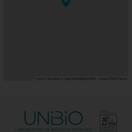
Leaflet
| données © OpenStreetMap/ODbL - rendu OSM France