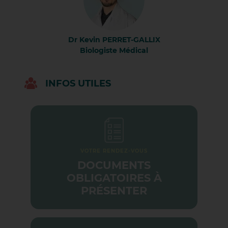
NOTRE ÉQUIPE
LES BIOLOGISTES
DOMAINES D'ACTIVITÉ
MOYENS TECHNIQUES
DOCUMENTS À PRÉSENTER
Dr Kevin PERRET-GALLIX
CONDITIONS DE PRÉLÈVEMENT
Biologiste Médical
LE PRÉLÈVEMENT
INFOS UTILES
INFORMATIONS PRATIQUES
SPÉCIFIQUES
REMISE DES RÉSULTATS
VOS QUESTIONS LES PLUS FRÉ
VOTRE RENDEZ-VOUS