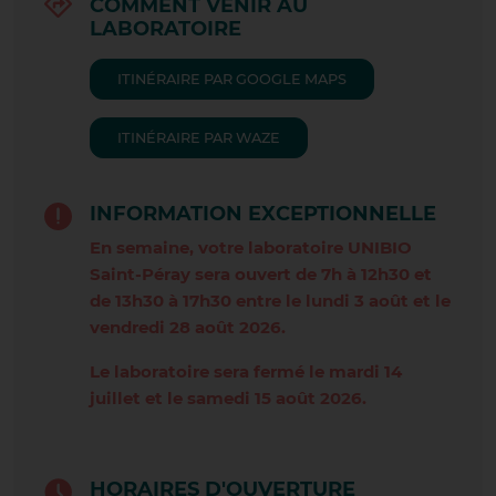
COMMENT VENIR AU
LES AVENIÈRES
LABORATOIRE
LYON BELLECOUR
ITINÉRAIRE PAR GOOGLE MAPS
LYON CARNOT
ITINÉRAIRE PAR WAZE
LYON CROIX-ROUSSE
INFORMATION EXCEPTIONNELLE
LYON LAFAYETTE
En semaine, votre laboratoire UNIBIO
MEYZIEU CARREAU
Saint-Péray sera ouvert de 7h à 12h30 et
de 13h30 à 17h30 entre le lundi 3 août et le
MORNANT
vendredi 28 août 2026.
PIZANÇON
Le laboratoire sera fermé le mardi 14
juillet et le samedi 15 août 2026.
PONT EVEQUE
PRIVAS
HORAIRES D'OUVERTURE