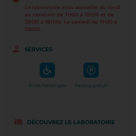
RILLIEUX LES VERCHÈRES
Le laboratoire vous accueille du lundi
au vendredi de 7H00 à 12H30 et de
RILLIEUX LOUP PENDU
13H30 à 18H00. Le samedi de 7H30 à
12H00.
RIVE DE GIER
ROMANS GAMBETTA
SERVICES
ROUSSILLON CÔTES DU RHÔNE
SAINT-PÉRAY
SAINT RAMBERT D'ALBON
Accès handicapés
Parking gratuit
SAINT SYMPHORIEN D'OZON
SAINT VALLIER
DÉCOUVREZ LE LABORATOIRE
SAINT-CHAMOND