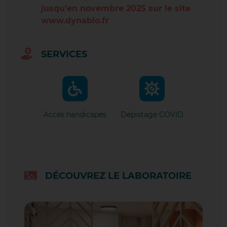
SAINT-ÉTIENNE-DE-SAINT-GEOI
jusqu'en novembre 2025 sur le site
www.dynabio.fr
SAINT-JEAN-DE-SOUDAIN
TAIN L'HERMITAGE
SERVICES
TOURNON SUR RHÔNE
VALENCE CENTRE VILLE
VALENCE LAPRAT
Accès handicapés
Dépistage COVID
VALENCE ROSE DES VENTS
VEZERONCE-CURTIN
DÉCOUVREZ LE LABORATOIRE
VOURLES 7 CHEMINS
QUI SOMMES-NOUS ?
NOTRE POLITIQUE QUALITÉ