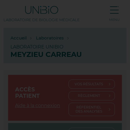
LABORATOIRE DE BIOLOGIE MÉDICALE
MENU
TOUS NOS LABORATOIRES
Accueil
Laboratoires
LABORATOIRE UNIBIO
AMP PASTEUR
MEYZIEU CARREAU
APPRIEU
BEAUREPAIRE
VOS RÉSULTATS
BOURG LES VALENCE
ACCÈS
PATIENT
RÈGLEMENT
BOURG-DE-PÉAGE
Aide à la connexion
RÉFÉRENTIEL
DES ANALYSES
CHABEUIL
CHAPONOST