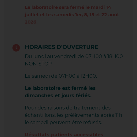
RILLIEUX LES VERCHÈRES
Le laboratoire sera fermé le mardi 14
juillet et les samedis 1er, 8, 15 et 22 août
RILLIEUX LOUP PENDU
2026.
RIVE DE GIER
ROMANS GAMBETTA
HORAIRES D'OUVERTURE
Du lundi au vendredi de 07H00 à 18H00
ROUSSILLON CÔTES DU RHÔNE
NON-STOP
SAINT-PÉRAY
Le samedi de 07H00 à 12H00.
SAINT RAMBERT D'ALBON
Le laboratoire est fermé les
dimanches et jours fériés.
SAINT SYMPHORIEN D'OZON
Pour des raisons de traitement des
SAINT VALLIER
échantillons, les prélèvements après 11h
le samedi peuvent être refusés.
SAINT-CHAMOND
Résultats patients accessibles