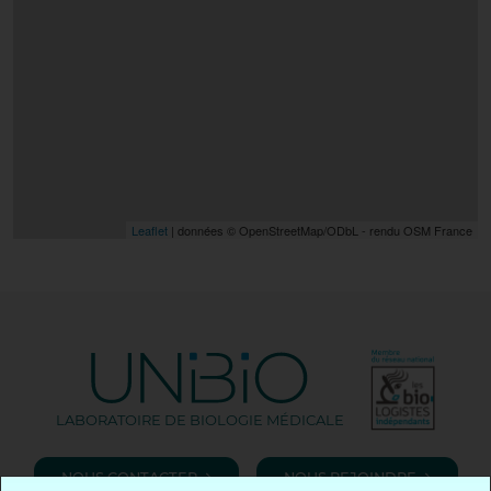
Leaflet
| données © OpenStreetMap/ODbL - rendu OSM France