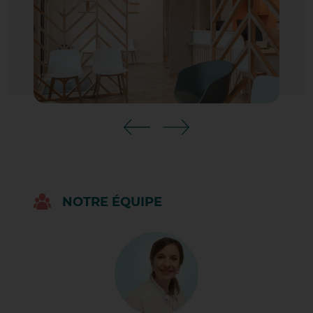
LES BIOLOGISTES
DOMAINES D'ACTIVITÉ
MOYENS TECHNIQUES
DOCUMENTS À PRÉSENTER
CONDITIONS DE PRÉLÈVEMENT
LE PRÉLÈVEMENT
INFORMATIONS PRATIQUES
SPÉCIFIQUES
REMISE DES RÉSULTATS
NOTRE ÉQUIPE
VOS QUESTIONS LES PLUS FRÉ