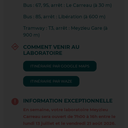
Bus : 67, 95, arrêt : Le Carreau (à 30 m)
LES AVENIÈRES
Bus : 85, arrêt : Libération (à 600 m)
LYON BELLECOUR
Tramway : T3, arrêt : Meyzieu Gare (à
LYON CARNOT
900 m)
LYON CROIX-ROUSSE
COMMENT VENIR AU
LABORATOIRE
LYON LAFAYETTE
ITINÉRAIRE PAR GOOGLE MAPS
MEYZIEU CARREAU
MORNANT
ITINÉRAIRE PAR WAZE
PIZANÇON
INFORMATION EXCEPTIONNELLE
PONT EVEQUE
En semaine, votre laboratoire Meyzieu
Carreau sera ouvert de 7h00 à 16h entre le
PRIVAS
lundi 13 juillet et le vendredi 21 août 2026.