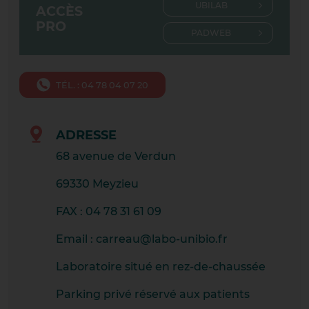
UBILAB
ACCÈS
CHASSE-SUR-RHÔNE
PRO
PADWEB
CONDRIEU
CRAPONNE CENTRE
TÉL. : 04 78 04 07 20
CRAPONNE TOURETTE
ADRESSE
CREST
68 avenue de Verdun
DARDILLY
69330 Meyzieu
DIE
FAX : 04 78 31 61 09
GIVORS MAISON DE SANTE
Email : carreau@labo-unibio.fr
GRAND PARILLY
Laboratoire situé en rez-de-chaussée
LA CÔTE SAINT ANDRÉ
Parking privé réservé aux patients