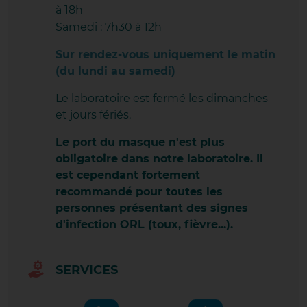
RILLIEUX LES VERCHÈRES
à 18h
Samedi : 7h30 à 12h
RILLIEUX LOUP PENDU
Sur rendez-vous uniquement le matin
RIVE DE GIER
(du lundi au samedi)
ROMANS GAMBETTA
Le laboratoire est fermé les dimanches
et jours fériés.
ROUSSILLON CÔTES DU RHÔNE
Le port du masque n'est plus
SAINT-PÉRAY
obligatoire dans notre laboratoire. Il
est cependant fortement
SAINT RAMBERT D'ALBON
recommandé pour toutes les
personnes présentant des signes
SAINT SYMPHORIEN D'OZON
d'infection ORL (toux, fièvre...).
SAINT VALLIER
SERVICES
SAINT-CHAMOND