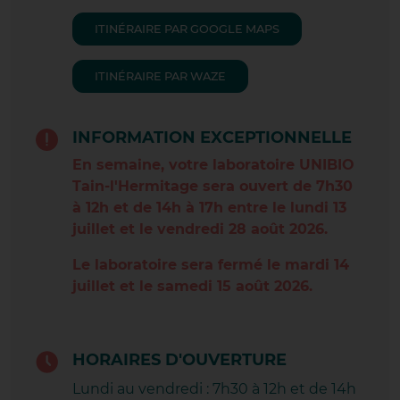
LES AVENIÈRES
ITINÉRAIRE PAR GOOGLE MAPS
LYON BELLECOUR
ITINÉRAIRE PAR WAZE
LYON CARNOT
LYON CROIX-ROUSSE
INFORMATION EXCEPTIONNELLE
En semaine, votre laboratoire UNIBIO
LYON LAFAYETTE
Tain-l'Hermitage sera ouvert de 7h30
à 12h et de 14h à 17h entre le lundi 13
MEYZIEU CARREAU
juillet et le vendredi 28 août 2026.
MORNANT
Le laboratoire sera fermé le mardi 14
juillet et le samedi 15 août 2026.
PIZANÇON
PONT EVEQUE
HORAIRES D'OUVERTURE
PRIVAS
Lundi au vendredi : 7h30 à 12h et de 14h