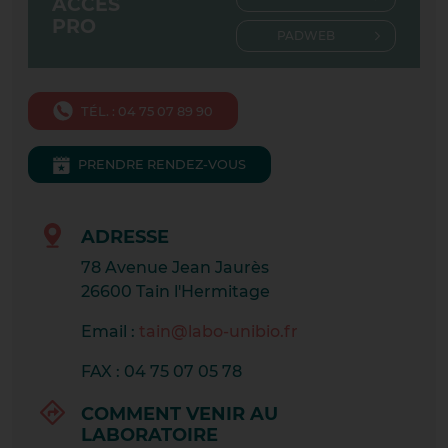
ACCÈS
PRO
CHASSE-SUR-RHÔNE
PADWEB
CONDRIEU
TÉL. : 04 75 07 89 90
CRAPONNE CENTRE
CRAPONNE TOURETTE
PRENDRE RENDEZ-VOUS
CREST
ADRESSE
DARDILLY
78 Avenue Jean Jaurès
DIE
26600 Tain l'Hermitage
Email :
tain@labo-unibio.fr
GIVORS MAISON DE SANTE
FAX : 04 75 07 05 78
GRAND PARILLY
COMMENT VENIR AU
LA CÔTE SAINT ANDRÉ
LABORATOIRE